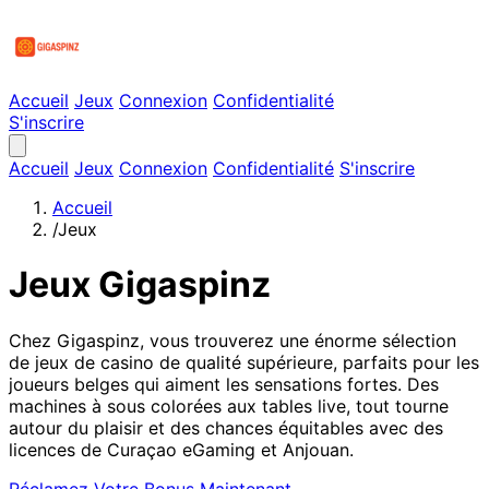
Accueil
Jeux
Connexion
Confidentialité
S'inscrire
Accueil
Jeux
Connexion
Confidentialité
S'inscrire
Accueil
/
Jeux
Jeux Gigaspinz
Chez Gigaspinz, vous trouverez une énorme sélection
de jeux de casino de qualité supérieure, parfaits pour les
joueurs belges qui aiment les sensations fortes. Des
machines à sous colorées aux tables live, tout tourne
autour du plaisir et des chances équitables avec des
licences de Curaçao eGaming et Anjouan.
Réclamez Votre Bonus Maintenant