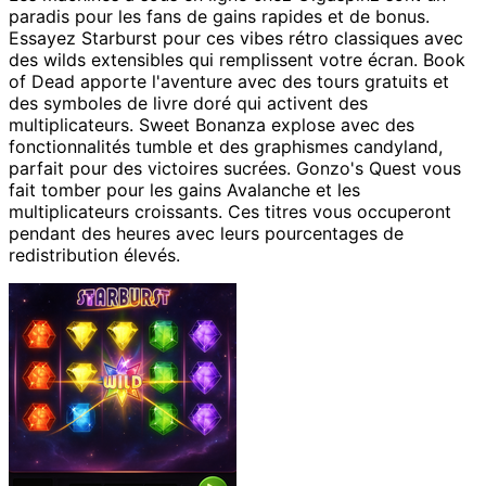
paradis pour les fans de gains rapides et de bonus.
Essayez Starburst pour ces vibes rétro classiques avec
des wilds extensibles qui remplissent votre écran. Book
of Dead apporte l'aventure avec des tours gratuits et
des symboles de livre doré qui activent des
multiplicateurs. Sweet Bonanza explose avec des
fonctionnalités tumble et des graphismes candyland,
parfait pour des victoires sucrées. Gonzo's Quest vous
fait tomber pour les gains Avalanche et les
multiplicateurs croissants. Ces titres vous occuperont
pendant des heures avec leurs pourcentages de
redistribution élevés.