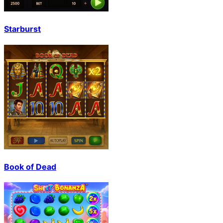
Starburst
Book of Dead