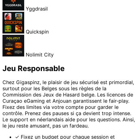
Yggdrasil
Quickspin
Nolimit City
Jeu Responsable
Chez Gigaspinz, le plaisir de jeu sécurisé est primordial,
surtout pour les Belges sous les règles de la
Commission des Jeux de Hasard belge. Les licences de
Curaçao eGaming et Anjouan garantissent le fair-play.
Fixez des limites via votre compte pour garder le
contrôle. Prenez des pauses si ça devient trop intense.
Le support en néerlandais aide pour les questions. Ainsi,
le jeu reste amusant, pas un fardeau.
✓
Fixez un budget pour chaque session et