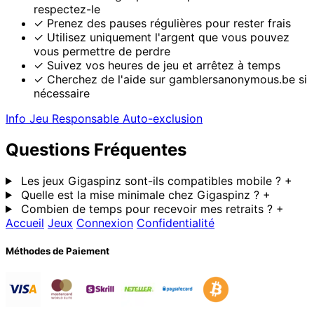
respectez-le
✓
Prenez des pauses régulières pour rester frais
✓
Utilisez uniquement l'argent que vous pouvez
vous permettre de perdre
✓
Suivez vos heures de jeu et arrêtez à temps
✓
Cherchez de l'aide sur gamblersanonymous.be si
nécessaire
Info Jeu Responsable
Auto-exclusion
Questions Fréquentes
Les jeux Gigaspinz sont-ils compatibles mobile ?
+
Quelle est la mise minimale chez Gigaspinz ?
+
Combien de temps pour recevoir mes retraits ?
+
Accueil
Jeux
Connexion
Confidentialité
Méthodes de Paiement